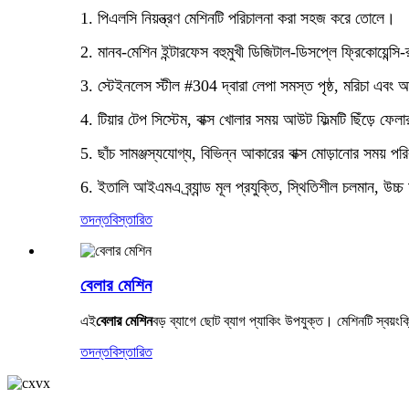
1. পিএলসি নিয়ন্ত্রণ মেশিনটি পরিচালনা করা সহজ করে তোলে।
2. মানব-মেশিন ইন্টারফেস বহুমুখী ডিজিটাল-ডিসপ্লে ফ্রিকোয়েন্সি-
3. স্টেইনলেস স্টীল #304 দ্বারা লেপা সমস্ত পৃষ্ঠ, মরিচা এবং 
4. টিয়ার টেপ সিস্টেম, বাক্স খোলার সময় আউট ফিল্মটি ছিঁড়ে ফ
5. ছাঁচ সামঞ্জস্যযোগ্য, বিভিন্ন আকারের বাক্স মোড়ানোর সময় পরি
6. ইতালি আইএমএ ব্র্যান্ড মূল প্রযুক্তি, স্থিতিশীল চলমান, উচ্
তদন্ত
বিস্তারিত
বেলার মেশিন
এই
বেলার মেশিন
বড় ব্যাগে ছোট ব্যাগ প্যাকিং উপযুক্ত। মেশিনটি স্বয়
তদন্ত
বিস্তারিত