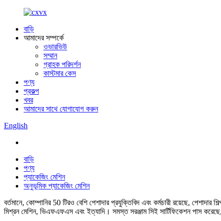
বাড়ি
আমাদের সম্পর্কে
ওভারভিউ
সম্মান
গ্রাহক পরিদর্শন
কাস্টমার কেস
পণ্য
প্রকল্প
খবর
আমাদের সাথে যোগাযোগ করুন
English
বাড়ি
পণ্য
প্যাকেজিং মেশিন
অনুভূমিক প্যাকেজিং মেশিন
বর্তমানে, কোম্পানির 50 টিরও বেশি পেশাদার প্রযুক্তিবিদ এবং কর্মচারী রয়েছে, পেশাদা
মিশ্রন মেশিন, ভিএফএফএস এবং ইত্যাদি। সমস্ত সরঞ্জাম সিই সার্টিফিকেশন পাস করেছে,