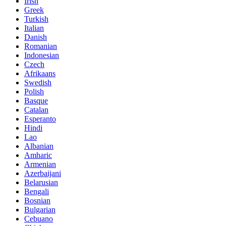
Irish
Greek
Turkish
Italian
Danish
Romanian
Indonesian
Czech
Afrikaans
Swedish
Polish
Basque
Catalan
Esperanto
Hindi
Lao
Albanian
Amharic
Armenian
Azerbaijani
Belarusian
Bengali
Bosnian
Bulgarian
Cebuano