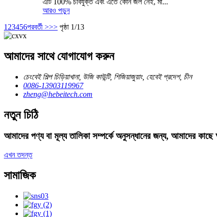
এটি 100% চর্বিযুক্ত এবং এতে কোন জল নেই, মা...
আরও পড়ুন
1
2
3
4
5
6
পরবর্তী >
>>
পৃষ্ঠা 1/13
আমাদের সাথে যোগাযোগ করুন
চেংবেই শিল্প চিড়িয়াখানা, উজি কাউন্টি, শিজিয়াজুয়াং, হেবেই প্রদেশ, চীন
0086-13903119967
zheng@hebeitech.com
নতুন চিঠি
আমাদের পণ্য বা মূল্য তালিকা সম্পর্কে অনুসন্ধানের জন্য, আমাদের কা
এখন তদন্ত
সামাজিক