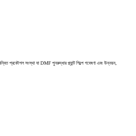
িত প্রকৌশল সংস্থা যা DMF পুনরুদ্ধার প্ল্যান্ট শিল্পে গবেষণা এবং উন্নয়ন,