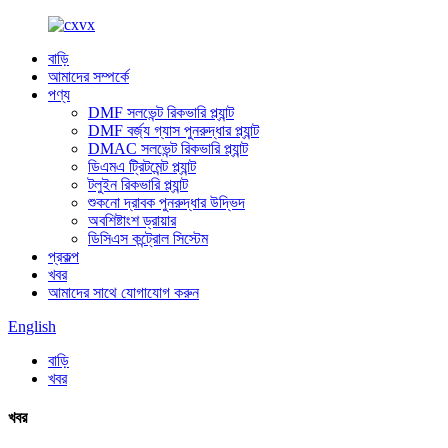
বাড়ি
আমাদের সম্পর্কে
পণ্য
DMF সলভেন্ট রিকভারি প্ল্যান্ট
DMF বর্জ্য গ্যাস পুনরুদ্ধার প্ল্যান্ট
DMAC সলভেন্ট রিকভারি প্ল্যান্ট
ডিএমএ ট্রিটমেন্ট প্ল্যান্ট
টলুইন রিকভারি প্ল্যান্ট
শুকনো দ্রাবক পুনরুদ্ধার উদ্ভিদ
অবশিষ্টাংশ ড্রায়ার
ডিসিএস কন্ট্রোল সিস্টেম
প্রকল্প
খবর
আমাদের সাথে যোগাযোগ করুন
English
বাড়ি
খবর
খবর