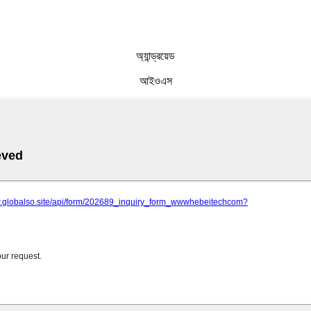
অ্যান্ড্রয়েড
আইওএস