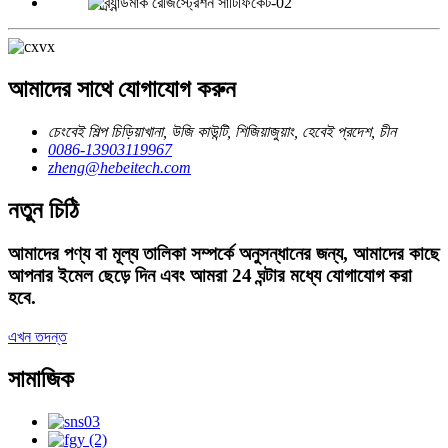
আমাদের সাথে যোগাযোগ করুন
চেংবেই শিল্প চিড়িয়াখানা, উজি কাউন্টি, শিজিয়াজুয়াং, হেবেই প্রদেশ, চীন
0086-13903119967
zheng@hebeitech.com
নতুন চিঠি
আমাদের পণ্য বা মূল্য তালিকা সম্পর্কে অনুসন্ধানের জন্য, আমাদের কাছে
আপনার ইমেল ছেড়ে দিন এবং আমরা 24 ঘন্টার মধ্যে যোগাযোগ করা
হবে.
এখন তদন্ত
সামাজিক