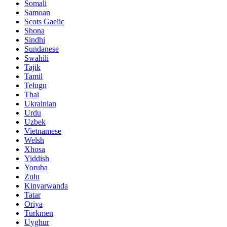
Somali
Samoan
Scots Gaelic
Shona
Sindhi
Sundanese
Swahili
Tajik
Tamil
Telugu
Thai
Ukrainian
Urdu
Uzbek
Vietnamese
Welsh
Xhosa
Yiddish
Yoruba
Zulu
Kinyarwanda
Tatar
Oriya
Turkmen
Uyghur