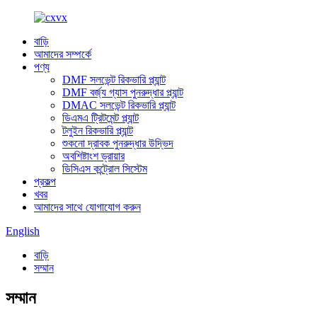
বাড়ি
আমাদের সম্পর্কে
পণ্য
DMF সলভেন্ট রিকভারি প্ল্যান্ট
DMF বর্জ্য গ্যাস পুনরুদ্ধার প্ল্যান্ট
DMAC সলভেন্ট রিকভারি প্ল্যান্ট
ডিএমএ ট্রিটমেন্ট প্ল্যান্ট
টলুইন রিকভারি প্ল্যান্ট
শুকনো দ্রাবক পুনরুদ্ধার উদ্ভিদ
অবশিষ্টাংশ ড্রায়ার
ডিসিএস কন্ট্রোল সিস্টেম
প্রকল্প
খবর
আমাদের সাথে যোগাযোগ করুন
English
বাড়ি
সম্মান
সম্মান