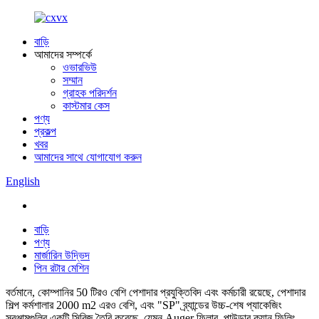
বাড়ি
আমাদের সম্পর্কে
ওভারভিউ
সম্মান
গ্রাহক পরিদর্শন
কাস্টমার কেস
পণ্য
প্রকল্প
খবর
আমাদের সাথে যোগাযোগ করুন
English
বাড়ি
পণ্য
মার্জারিন উদ্ভিদ
পিন রটার মেশিন
বর্তমানে, কোম্পানির 50 টিরও বেশি পেশাদার প্রযুক্তিবিদ এবং কর্মচারী রয়েছে, পেশাদার
শিল্প কর্মশালার 2000 m2 এরও বেশি, এবং "SP" ব্র্যান্ডের উচ্চ-শেষ প্যাকেজিং
সরঞ্জামগুলির একটি সিরিজ তৈরি করেছে, যেমন Auger ফিলার, পাউডার ক্যান ফিলিং