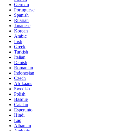
German
Portuguese
Spanish
Russian
Japanese
Korean
Arabic
Irish
Greek
Turkish
Italian
Danish
Romanian
Indonesian
Czech
Afrikaans
Swedish
Polish
Basque
Catalan
Esperanto
Hindi
Lao
Albanian
Amharic