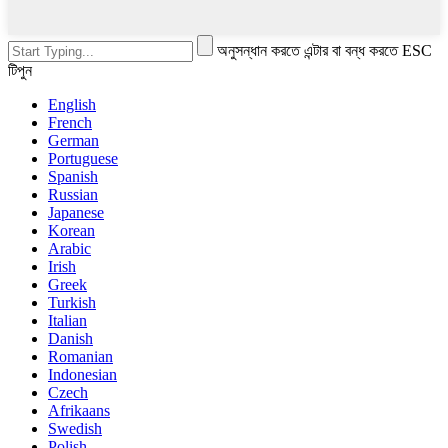
অনুসন্ধান করতে এন্টার বা বন্ধ করতে ESC
টিপুন
English
French
German
Portuguese
Spanish
Russian
Japanese
Korean
Arabic
Irish
Greek
Turkish
Italian
Danish
Romanian
Indonesian
Czech
Afrikaans
Swedish
Polish