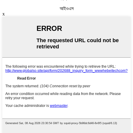
আইওএস
x