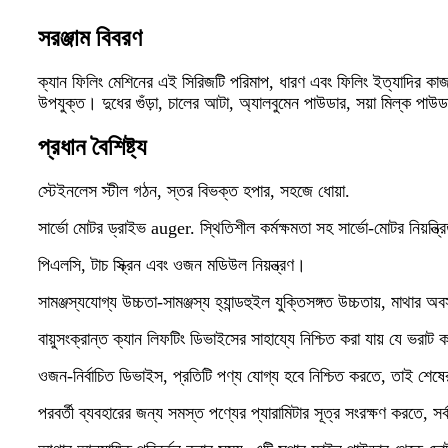
সরঞ্জাম বিবরণ
ক্যান ফিলিং মেশিনের এই সিরিজটি পরিমাপ, ধারণ এবং ফিলিং ইত্যাদির কা
উপযুক্ত। দুধের গুঁড়া, চালের আটা, অ্যালবুমেন পাউডার, সয়া মিল্ক পা
প্রধান বৈশিষ্ট্য
স্টেইনলেস স্টীল গঠন, স্তর বিভক্ত হপার, সহজে ধোয়া.
সার্ভো মোটর ড্রাইভ auger. স্থিতিশীল কর্মক্ষমতা সহ সার্ভো-মোটর নিয়ন্ত্র
পিএলসি, টাচ স্ক্রিন এবং ওজন মডিউল নিয়ন্ত্রণ।
সামঞ্জস্যযোগ্য উচ্চতা-সামঞ্জস্য হ্যান্ডহুইল যুক্তিসঙ্গত উচ্চতায়, মাথার 
বায়ুসংক্রান্ত ক্যান লিফটিং ডিভাইসের সাহায্যে নিশ্চিত করা যায় যে ভরাট
ওজন-নির্বাচিত ডিভাইস, প্রতিটি পণ্য যোগ্য হবে নিশ্চিত করতে, তাই শেষের ক
পরবর্তী ব্যবহারের জন্য সমস্ত পণ্যের প্যারামিটার সূত্র সংরক্ষণ করতে, স