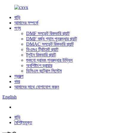
বাড়ি
আমাদের সম্পর্কে
পণ্য
DMF সলভেন্ট রিকভারি প্ল্যান্ট
DMF বর্জ্য গ্যাস পুনরুদ্ধার প্ল্যান্ট
DMAC সলভেন্ট রিকভারি প্ল্যান্ট
ডিএমএ ট্রিটমেন্ট প্ল্যান্ট
টলুইন রিকভারি প্ল্যান্ট
শুকনো দ্রাবক পুনরুদ্ধার উদ্ভিদ
অবশিষ্টাংশ ড্রায়ার
ডিসিএস কন্ট্রোল সিস্টেম
প্রকল্প
খবর
আমাদের সাথে যোগাযোগ করুন
English
বাড়ি
বৈশিষ্ট্যযুক্ত