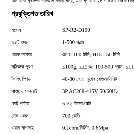
আগার আনুষাঙ্গিক পরিবর্তন করার সময়, এটি সুপার ফাইন পাউডার থেকে ছো
প্রযুক্তিগত তারিখ
মডেল
SP-R2-D100
ভরাট ওজন
1-500 গ্রাম
ধারক আকার
Φ20-100 মিমি; H15-150 মিমি
সঠিকতা পূরণ
≤100g, ≤±2%; 100-500 গ্রাম, ≤±
ফিলিং স্পিড
40-80 চওড়া মুখের বোতল/মিনিট
পাওয়ার সাপ্লাই
3P AC208-415V 50/60Hz
মোট শক্তি
৩.৫২ কিলোওয়াট
মোট ওজন
700 কেজি
এয়ার সাপ্লাই
0.1cbm/মিনিট, 0.6Mpa