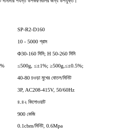
ট দানাদার পর্যন্ত উপকরণগুলির জন্য উপযুক্ত।
SP-R2-D160
10 - 5000 গ্রাম
Φ30-160 মিমি; H 50-260 মিমি
1%
≤500g, ≤±1%; ≥500g,≤±0.5%;
40-80 চওড়া মুখের বোতল/মিনিট
3P, AC208-415V, 50/60Hz
৪.৪২ কিলোওয়াট
900 কেজি
0.1cbm/মিনিট, 0.6Mpa