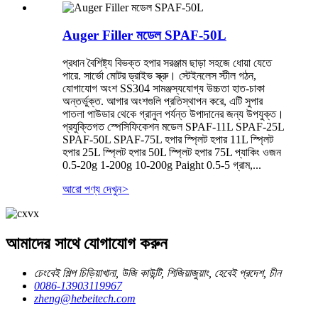
Auger Filler মডেল SPAF-50L
প্রধান বৈশিষ্ট্য বিভক্ত হপার সরঞ্জাম ছাড়া সহজে ধোয়া যেতে
পারে. সার্ভো মোটর ড্রাইভ স্ক্রু। স্টেইনলেস স্টীল গঠন,
যোগাযোগ অংশ SS304 সামঞ্জস্যযোগ্য উচ্চতা হাত-চাকা
অন্তর্ভুক্ত. আগার অংশগুলি প্রতিস্থাপন করে, এটি সুপার
পাতলা পাউডার থেকে গ্রানুল পর্যন্ত উপাদানের জন্য উপযুক্ত।
প্রযুক্তিগত স্পেসিফিকেশন মডেল SPAF-11L SPAF-25L
SPAF-50L SPAF-75L হপার স্প্লিট হপার 11L স্প্লিট
হপার 25L স্প্লিট হপার 50L স্প্লিট হপার 75L প্যাকিং ওজন
0.5-20g 1-200g 10-200g Paight 0.5-5 গ্রাম,...
আরো পণ্য দেখুন
>
আমাদের সাথে যোগাযোগ করুন
চেংবেই শিল্প চিড়িয়াখানা, উজি কাউন্টি, শিজিয়াজুয়াং, হেবেই প্রদেশ, চীন
0086-13903119967
zheng@hebeitech.com