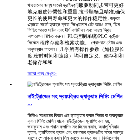
খাওয়ানোর জন্য সার্ভো ড্রাইভ伺服驱动同步带可更好
地克服皮带惯性和重量,拉带顺畅且精准,确保
更长的使用寿命和更大的操作稳定性. জড়তা
এড়াতে সার্ভো ড্রাইভ দ্বারা সিঙ্ক্রোনাস বেল্ট আরও ভাল, ফিল্ম
ফিডিং আরও সঠিক এবং দীর্ঘ কর্মজীবন এবং আরও স্থির
অপারেশন নিশ্চিত করুন। PLC控制系统/PLC কন্ট্রোল
সিস্টেম 程序存储和检索功能。 প্রোগ্রাম স্টোর এবং
অনুসন্ধান ফাংশন। 几乎所有操作参数（如拉膜长
度,密封时间和速度）均可自定义、储存和和
老储存和和
আরো পণ্য দেখুন
>
নাইট্রোজেন সহ স্বয়ংক্রিয় ভ্যাকুয়াম সিমিং মেশিন
...
ভিডিও সরঞ্জামের বিবরণ এই ভ্যাকুয়াম ক্যান সিমার বা ভ্যাকুয়াম
ক্যান সিমিং মেশিন যাকে নাইট্রোজেন ফ্লাশিং বলা হয়,
ভ্যাকুয়াম এবং গ্যাস ফ্লাশিং সহ টিনের ক্যান, অ্যালুমিনিয়াম
ক্যান, প্লাস্টিকের ক্যান এবং কাগজের ক্যানগুলির মতো সমস্ত
ধরণের গোলাকার ক্যান সিম করতে ব্যবহৃত হয়। নির্ভরযোগ্য