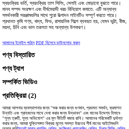
স্বয়ংক্রিয় ভর্তি, স্বয়ংক্রিয় তাপ সিলিং, সেলাই এবং মোড়ানো বুঝতে পারে।
মানব সম্পদ সংরক্ষণ এবং দীর্ঘমেয়াদী খরচ বিনিয়োগ কমাতে. এটি অন্যান্য
সমর্থনকারী সরঞ্জামগুলির সাথে পুরো উত্পাদন লাইনটিও সম্পূর্ণ করতে পারে।
প্রধানত কৃষি পণ্য, খাদ্য, ফিড, রাসায়নিক শিল্পে ব্যবহৃত হয়, যেমন ভুট্টা, বীজ,
ময়দা, চিনি এবং ভাল তরলতা সহ অন্যান্য উপকরণ।
আমাদের ইমেইল পাঠান
PDF হিসেবে ডাউনলোড করুন
পণ্য বিস্তারিত
পণ্য ট্যাগ
সম্পর্কিত ভিডিও
প্রতিক্রিয়া (2)
আমরা আপনার ব্যবস্থাপনার জন্য "শুরু করার জন্য গুণমান, প্রথমত সমর্থন, ক্রমাগত
উন্নতি এবং গ্রাহকদের সাথে দেখা করার জন্য উদ্ভাবন" এবং মানের উদ্দেশ্য হিসাবে
"শূন্য ত্রুটি, শূন্য অভিযোগ" এর মূল নীতিটি বজায় রাখি। আমাদের পরিষেবাটি দুর্দান্ত
করার জন্য, আমরা যুক্তিসঙ্গত বিক্রয় মূল্যে সমস্ত উচ্চতর শীর্ষ মানের আইটেমগুলি
অফার করি
টয়লেট সাবান প্যাকিং মেশিন
,
সংক্ষিপ্ত প্যাকেজিং মেশিন
,
চিপস সিলিং মেশিন
,