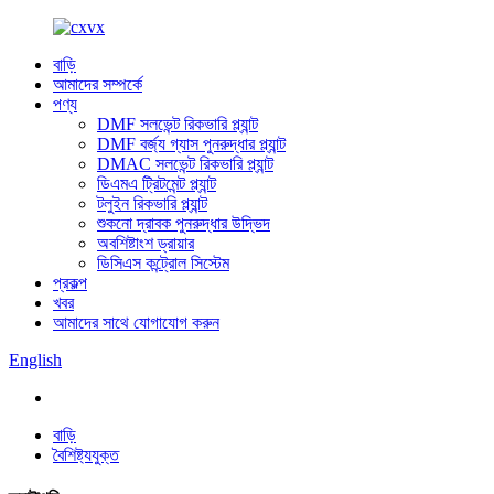
বাড়ি
আমাদের সম্পর্কে
পণ্য
DMF সলভেন্ট রিকভারি প্ল্যান্ট
DMF বর্জ্য গ্যাস পুনরুদ্ধার প্ল্যান্ট
DMAC সলভেন্ট রিকভারি প্ল্যান্ট
ডিএমএ ট্রিটমেন্ট প্ল্যান্ট
টলুইন রিকভারি প্ল্যান্ট
শুকনো দ্রাবক পুনরুদ্ধার উদ্ভিদ
অবশিষ্টাংশ ড্রায়ার
ডিসিএস কন্ট্রোল সিস্টেম
প্রকল্প
খবর
আমাদের সাথে যোগাযোগ করুন
English
বাড়ি
বৈশিষ্ট্যযুক্ত