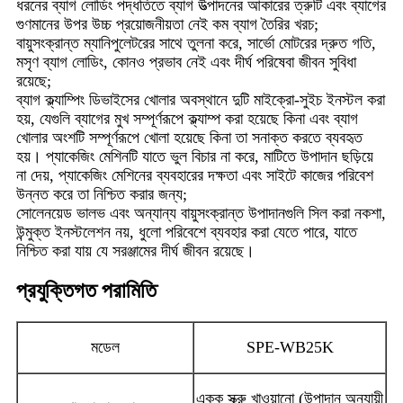
ধরনের ব্যাগ লোডিং পদ্ধতিতে ব্যাগ উত্পাদনের আকারের ত্রুটি এবং ব্যাগের
গুণমানের উপর উচ্চ প্রয়োজনীয়তা নেই কম ব্যাগ তৈরির খরচ;
বায়ুসংক্রান্ত ম্যানিপুলেটরের সাথে তুলনা করে, সার্ভো মোটরের দ্রুত গতি,
মসৃণ ব্যাগ লোডিং, কোনও প্রভাব নেই এবং দীর্ঘ পরিষেবা জীবন সুবিধা
রয়েছে;
ব্যাগ ক্ল্যাম্পিং ডিভাইসের খোলার অবস্থানে দুটি মাইক্রো-সুইচ ইনস্টল করা
হয়, যেগুলি ব্যাগের মুখ সম্পূর্ণরূপে ক্ল্যাম্প করা হয়েছে কিনা এবং ব্যাগ
খোলার অংশটি সম্পূর্ণরূপে খোলা হয়েছে কিনা তা সনাক্ত করতে ব্যবহৃত
হয়। প্যাকেজিং মেশিনটি যাতে ভুল বিচার না করে, মাটিতে উপাদান ছড়িয়ে
না দেয়, প্যাকেজিং মেশিনের ব্যবহারের দক্ষতা এবং সাইটে কাজের পরিবেশ
উন্নত করে তা নিশ্চিত করার জন্য;
সোলেনয়েড ভালভ এবং অন্যান্য বায়ুসংক্রান্ত উপাদানগুলি সিল করা নকশা,
উন্মুক্ত ইনস্টলেশন নয়, ধুলো পরিবেশে ব্যবহার করা যেতে পারে, যাতে
নিশ্চিত করা যায় যে সরঞ্জামের দীর্ঘ জীবন রয়েছে।
প্রযুক্তিগত পরামিতি
মডেল
SPE-WB25K
একক স্ক্রু খাওয়ানো (উপাদান অনুযায়ী