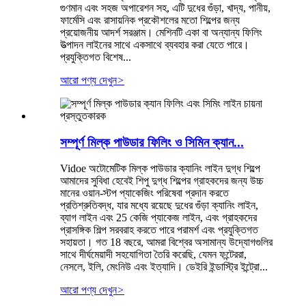
গুণমান এবং সহজ অপারেশন সহ, এটি দুধের গুঁড়া, খাদ্য, পানীয়,
ফার্মেসি এবং রাসায়নিক প্রকৌশলের মতো শিল্পের জন্য
প্রয়োজনীয় আদর্শ সরঞ্জাম। মেশিনটি একা বা অন্যান্য ফিলিং
উত্পাদন লাইনের সাথে একসাথে ব্যবহার করা যেতে পারে।
প্রযুক্তিগত বিশেষ...
আরো পণ্য দেখুন
>
সম্পূর্ণ মিল্ক পাউডার ফিলিং ও সিমিন ক্যান...
Vidoe অটোমেটিক মিল্ক পাউডার ক্যানিং লাইন দুগ্ধ শিল্পে
আমাদের সুবিধা হেবেই শিপু দুগ্ধ শিল্পের গ্রাহকদের জন্য উচ্চ
মানের ওয়ান-স্টপ প্যাকেজিং পরিষেবা প্রদান করতে
প্রতিশ্রুতিবদ্ধ, যার মধ্যে রয়েছে দুধের গুঁড়া ক্যানিং লাইন,
ব্যাগ লাইন এবং 25 কেজি প্যাকেজ লাইন, এবং গ্রাহকদের
প্রাসঙ্গিক শিল্প সরবরাহ করতে পারে পরামর্শ এবং প্রযুক্তিগত
সহায়তা। গত 18 বছরে, আমরা বিশ্বের অসামান্য উদ্যোগগুলির
সাথে দীর্ঘমেয়াদী সহযোগিতা তৈরি করেছি, যেমন ফন্টেররা,
নেসলে, ইলি, মেংনিউ এবং ইত্যাদি। ডেইরি ইন্ডাস্ট্রি ইন্ট্রো...
আরো পণ্য দেখুন
>