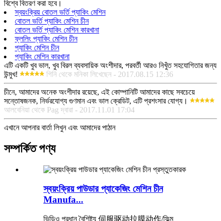
বিশ্বে বিতরণ করা হবে।
স্বয়ংক্রিয় বোতল ভর্তি প্যাকিং মেশিন
বোতল ভর্তি প্যাকিং মেশিন চীন
বোতল ভর্তি প্যাকিং মেশিন কারখানা
ফ্ললিং প্যাকিং মেশিন চীন
প্যাকিং মেশিন চীন
প্যাকিং মেশিন কারখানা
এটি একটি খুব ভাল, খুব বিরল ব্যবসায়িক অংশীদার, পরবর্তী আরও নিখুঁত সহযোগিতার জন্য
উন্মুখ!
গিনি থেকে মনিকা লিখেছেন - 2017.08.15 12:36
চীনে, আমাদের অনেক অংশীদার রয়েছে, এই কোম্পানিটি আমাদের কাছে সবচেয়ে
সন্তোষজনক, নির্ভরযোগ্য গুণমান এবং ভাল ক্রেডিট, এটি প্রশংসার যোগ্য।
আলবেনিয়া থেকে Pag দ্বারা - 2017.11.01 17:04
এখানে আপনার বার্তা লিখুন এবং আমাদের পাঠান
সম্পর্কিত পণ্য
স্বয়ংক্রিয় পাউডার প্যাকেজিং মেশিন চীন
Manufa...
ভিডিও প্রধান বৈশিষ্ট্য 伺服驱动拉膜动作/ফিল্ম